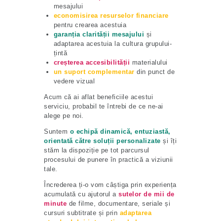
mesajului
economisirea resurselor
financiare
pentru crearea acestuia
garanția clarității mesajului
și
adaptarea acestuia la cultura grupului-
țintă
creșterea
accesibilității
materialului
un suport complementar
din punct de
vedere vizual
Acum că ai aflat beneficiile acestui
serviciu, probabil te întrebi de ce ne-ai
alege pe noi.
Suntem
o echipă dinamică, entuziastă,
orientată către soluții personalizate
și îți
stăm la dispoziție pe tot parcursul
procesului de punere în practică a viziunii
tale.
Încrederea ți-o vom câștiga prin experiența
acumulată cu ajutorul a
sutelor de mii de
minute
de filme, documentare, seriale și
cursuri subtitrate și prin
adaptarea