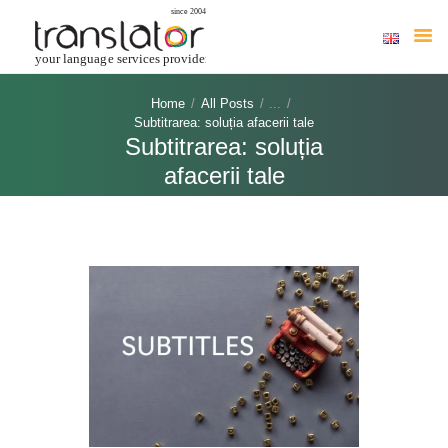
Home
All Posts
...
HOME
Subtitrarea: soluția afacerii tale
Subtitrarea: soluția
DESPRE NOI
afacerii tale
TRADUCERI AUTORIZATE
ONLINE
SERVICII
INDUSTRII
LIMBI
BLOG
CONTACT
COMANDĂ TRADUCERI