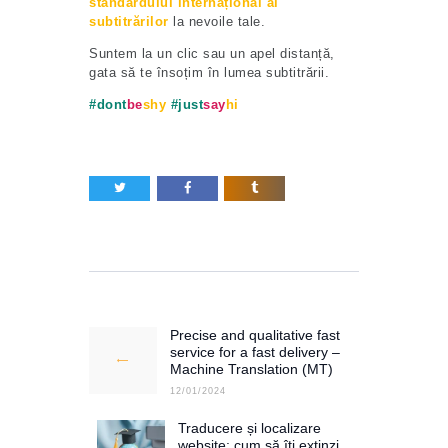
standardului internațional al
subtitrărilor
la nevoile tale.
Suntem la un clic sau un apel distanță,
gata să te însoțim în lumea subtitrării.
#dont
be
shy
#just
say
hi
Navigare
în
Precise and qualitative fast
Previous
articole
service for a fast delivery –
post:
Machine Translation (MT)
12/01/2024
Traducere și localizare
Next
website: cum să îți extinzi