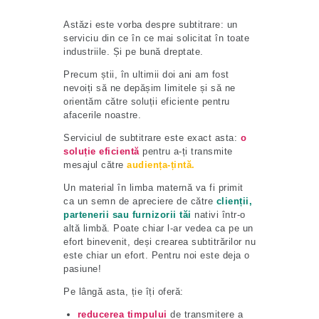
Astăzi este vorba despre subtitrare: un
serviciu din ce în ce mai solicitat în toate
industriile. Și pe bună dreptate.
Precum știi, în ultimii doi ani am fost
nevoiți să ne depășim limitele și să ne
orientăm către soluții eficiente pentru
afacerile noastre.
Serviciul de subtitrare este exact asta:
o
soluție
eficientă
pentru a-ți transmite
mesajul către
audiența-țintă.
Un material în limba maternă va fi primit
ca un semn de apreciere de către
clienții,
partenerii sau furnizorii tăi
nativi într-o
altă limbă. Poate chiar l-ar vedea ca pe un
efort binevenit, deși crearea subtitrărilor nu
este chiar un efort. Pentru noi este deja o
pasiune!
Pe lângă asta, ție îți oferă:
reducerea timpului
de transmitere a