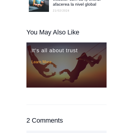
post:
afacerea la nivel global
21/02/2024
You May Also Like
It’s all about trust
Learn More
2 Comments