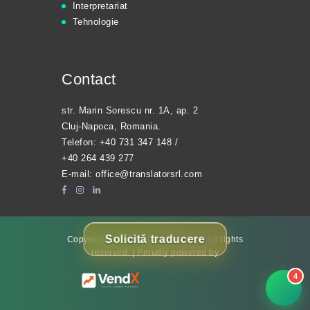
Interpretariat
Tehnologie
Contact
str. Marin Sorescu nr. 1A, ap. 2
Cluj-Napoca, Romania.
Telefon:
+40 731 347 148
/
+40 264 439 277
E-mail:
office@translatorsrl.com
Solicită traducere
Copyright © 2026 Translator SRL. All rights
reserved. | Proudly powered by
4