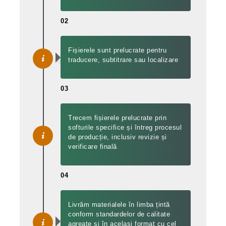
02
Fișierele sunt prelucrate pentru
traducere, subtitrare sau localizare
03
Trecem fișierele prelucrate prin
softurile specifice și întreg procesul
de producție, inclusiv revizie și
verificare finală
04
Livrăm materialele în limba țintă
conform standardelor de calitate
agreate și în același format cu cel