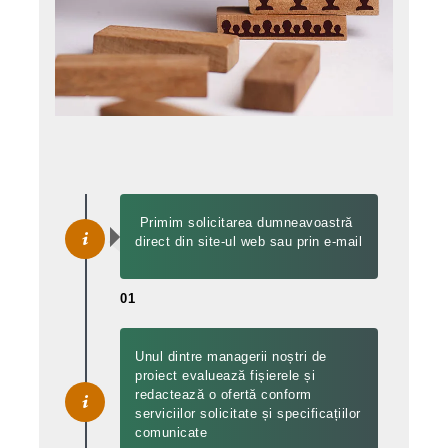
Primim solicitarea dumneavoastră
direct din site-ul web sau prin e-mail
01
Unul dintre managerii noștri de
proiect evaluează fișierele și
redactează o ofertă conform
serviciilor solicitate și specificațiilor
comunicate