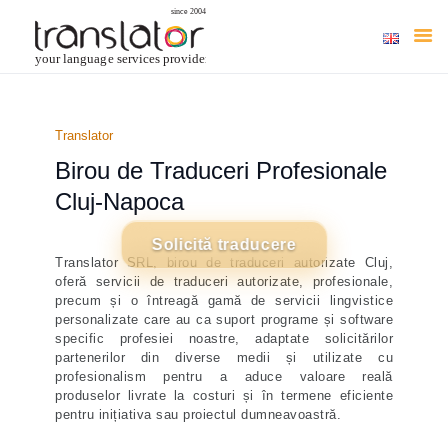
HOME
Translator
DESPRE NOI
Birou de Traduceri Profesionale
TRADUCERI AUTORIZATE
Cluj-Napoca
ONLINE
SERVICII
Solicită traducere
Translator SRL, birou de traduceri autorizate Cluj,
INDUSTRII
oferă servicii de traduceri autorizate, profesionale,
LIMBI
precum și o întreagă gamă de servicii lingvistice
personalizate care au ca suport programe și software
BLOG
specific profesiei noastre, adaptate solicitărilor
CONTACT
partenerilor din diverse medii și utilizate cu
profesionalism pentru a aduce valoare reală
produselor livrate la costuri și în termene eficiente
pentru inițiativa sau proiectul dumneavoastră.
COMANDĂ TRADUCERI