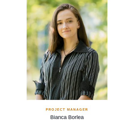
PROJECT MANAGER
Bianca Borlea
Paginație
Page
1
Page
2
>
articole