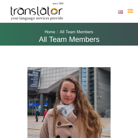
Home
All Team Members
All Team Members
HOME
DESPRE NOI
TRADUCERI AUTORIZATE
ONLINE
SERVICII
INDUSTRII
LIMBI
BLOG
CONTACT
COMANDĂ TRADUCERI